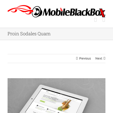
Skip
to
content
Proin Sodales Quam
Previous
Next
View
Larger
Image