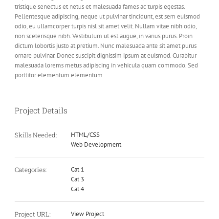
tristique senectus et netus et malesuada fames ac turpis egestas.
Pellentesque adipiscing, neque ut pulvinar tincidunt, est sem euismod
odio, eu ullamcorper turpis nisl sit amet velit. Nullam vitae nibh odio,
non scelerisque nibh. Vestibulum ut est augue, in varius purus. Proin
dictum lobortis justo at pretium. Nunc malesuada ante sit amet purus
ornare pulvinar. Donec suscipit dignissim ipsum at euismod. Curabitur
malesuada lorems metus adipiscing in vehicula quam commodo. Sed
porttitor elementum elementum.
Project Details
Skills Needed:
HTML/CSS
Web Development
Categories:
Cat 1
Cat 3
Cat 4
Project URL:
View Project