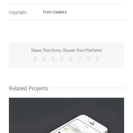
Copyright:
From Creattica
Share This Story, Choose Your Platform!
Facebook
X
Reddit
LinkedIn
Tumblr
Pinterest
Vk
Email
Related Projects